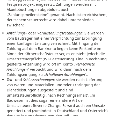
Festpreisprojekt eingesetzt. Zahlungen werden mit
Akontobuchungen abgebildet, auch
„Zahlungsmeilensteine“ genannt. Nach österreichischem,
deutschem Steuerrecht wird dabei unterschieden
zwischen:
Anzahlungs
– oder
Vorauszahlungsrechnungen
: Sie werden
vom Bauträger mit einer Verpflichtung zur Erbringung
einer künftigen Leistung verrechnet. Mit Eingang der
Zahlung auf dem Bankkonto liegen keine Einkünfte im
Sinne der Körperschaftsteuer vor, es entsteht jedoch die
Umsatzsteuerpflicht (IST-Besteuerung). Eine in Rechnung
gestellte Anzahlung wird oft im Konto „
Verrechnete
Anzahlungen
“ verbucht und wird dann nach dem
Zahlungseingang zu „
Erhaltenen Anzahlungen
“..
Teil
– und
Schlussrechnungen
: sie werden nach Lieferung
von Waren und Materialien und/oder Erbringung der
Dienstleistungen ausgestellt und sind
umsatzsteuerpflichtig „nach Rechnungserhalt“. Im
Bauwesen ist dies sogar eine andere Art der
Umsatzsteuer: Reverse Charge. Es wird auch ein Umsatz
generiert und (zumindest in Deutschland und Österreich)
der Gewinn anerkannt. Von den Teil- und