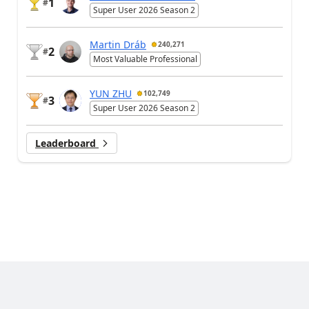
1
#
Super User 2026 Season 2
Martin Dráb
240,271
2
#
Most Valuable Professional
YUN ZHU
102,749
3
#
Super User 2026 Season 2
Leaderboard