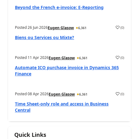
Beyond the French e-invoice: E-Reporting
Posted
26 Jun 2026
(
0
)
Eugen Glasow
6,361
Biens ou Services ou Mixte?
Posted
11 Apr 2026
(
0
)
Eugen Glasow
6,361
Automate ICO purchase invoice in Dynamics 365
Finance
Posted
08 Apr 2026
(
0
)
Eugen Glasow
6,361
Time Sheet-only role and access in Business
Central
Quick Links