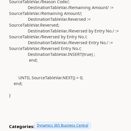
SourceTableVar
.
/Reason Code/
;
DestinationTableVar
.
/Remaining Amount/
:=
SourceTableVar
.
/Remaining Amount/
;
DestinationTableVar
.
Reversed
:=
SourceTableVar
.
Reversed;
DestinationTableVar
.
/Reversed by Entry No./
:=
SourceTableVar
.
/Reversed by Entry No./
;
DestinationTableVar
.
/Reversed Entry No./
:=
SourceTableVar
.
/Reversed Entry No./
;
DestinationTableVar
.
INSERT
(
true
)
;
end
;
UNTIL
SourceTableVar
.
NEXT
()
=
0
;
end
;
}
Dynamics 365 Business Central
Categories: