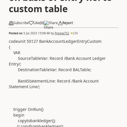
custom table
Subscribe
Like
(
0
)
Share
Report
Posted on
5 Jul 2023 13:08:48
by
Pragya752
236
codeunit
50127
BankAccountLedgerEntryCustom
{
VAR
SourceTableVar:
Record
/Bank Account Ledger
Entry/
;
DestinationTableVar:
Record
BALTable;
BankStatementLine:
Record
/Bank Account
Statement Line/
;
trigger
OnRun
()
begin
copytobankledger
()
;
// copyfrombankledger();