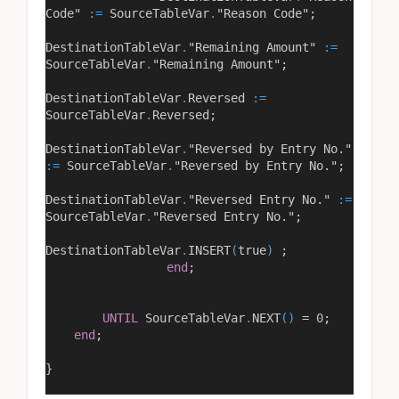
Code"
:=
SourceTableVar
.
"Reason Code"
;
DestinationTableVar
.
"Remaining Amount"
:=
SourceTableVar
.
"Remaining Amount"
;
DestinationTableVar
.
Reversed
:=
SourceTableVar
.
Reversed;
DestinationTableVar
.
"Reversed by Entry No."
:=
SourceTableVar
.
"Reversed by Entry No."
;
DestinationTableVar
.
"Reversed Entry No."
:=
SourceTableVar
.
"Reversed Entry No."
;
DestinationTableVar
.
INSERT
(
true
)
;
end
;
UNTIL
SourceTableVar
.
NEXT
()
=
0
;
end
;
}