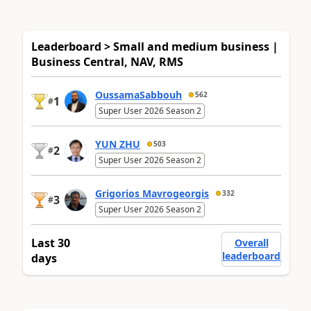
Leaderboard > Small and medium business |
Business Central, NAV, RMS
OussamaSabbouh
562
1
#
Super User 2026 Season 2
YUN ZHU
503
2
#
Super User 2026 Season 2
Grigorios Mavrogeorgis
332
3
#
Super User 2026 Season 2
Last 30
Overall
leaderboard
days