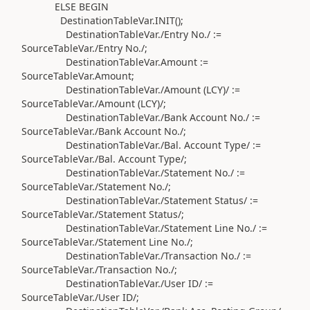
ELSE
BEGIN
DestinationTableVar
.
INIT
()
;
DestinationTableVar
.
/Entry No./
:=
SourceTableVar
.
/Entry No./
;
DestinationTableVar
.
Amount
:=
SourceTableVar
.
Amount;
DestinationTableVar
.
/Amount (LCY)/
:=
SourceTableVar
.
/Amount (LCY)/
;
DestinationTableVar
.
/Bank Account No./
:=
SourceTableVar
.
/Bank Account No./
;
DestinationTableVar
.
/Bal. Account Type/
:=
SourceTableVar
.
/Bal. Account Type/
;
DestinationTableVar
.
/Statement No./
:=
SourceTableVar
.
/Statement No./
;
DestinationTableVar
.
/Statement Status/
:=
SourceTableVar
.
/Statement Status/
;
DestinationTableVar
.
/Statement Line No./
:=
SourceTableVar
.
/Statement Line No./
;
DestinationTableVar
.
/Transaction No./
:=
SourceTableVar
.
/Transaction No./
;
DestinationTableVar
.
/User ID/
:=
SourceTableVar
.
/User ID/
;