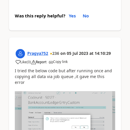
Was this reply helpful?
Yes
No
Pragya752
236
on
05 Jul 2023
at
14:10:29
Copy link
Like
(
0
)
Report
I tried the below code but after running once and
copying all data via job queue ,it gave me this
error