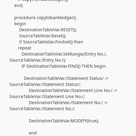
end
;
procedure
copytobankledger
()
begin
DestinationTableVar
.
RESET
()
;
SourceTableVar
.
Reset
()
;
if
SourceTableVar
.
Findset
()
then
repeat
DestinationTableVar
.
SetRange
(
/Entry No./
,
SourceTableVar
.
/Entry No./
)
;
IF
DestinationTableVar
.
FIND
()
THEN
begin
DestinationTableVar
.
/Statement Status/
:=
SourceTableVar
.
/Statement Status/
;
DestinationTableVar
.
/Statement Line No./
:=
SourceTableVar
.
/Statement Line No./
;
DestinationTableVar
.
/Statement No./
:=
SourceTableVar
.
/Statement No./
;
DestinationTableVar
.MODIFY(
true
)
;
end