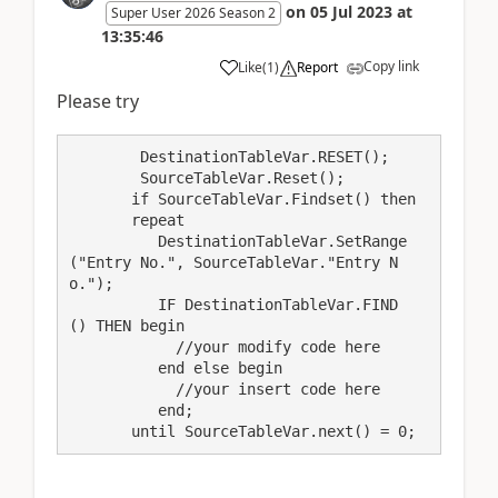
on
05 Jul 2023
at
Super User 2026 Season 2
13:35:46
Copy link
Like
(
1
)
Report
Please try
        DestinationTableVar.RESET();

        SourceTableVar.Reset();

       if SourceTableVar.Findset() then 

       repeat 

          DestinationTableVar.SetRange
("Entry No.", SourceTableVar."Entry N
o.");

          IF DestinationTableVar.FIND
() THEN begin

            //your modify code here

          end else begin

            //your insert code here

          end; 

       until SourceTableVar.next() = 0;