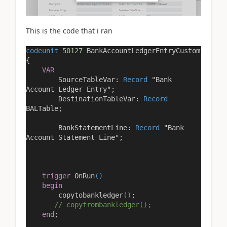
This is the code that i ran
codeunit
50127
BankAccountLedgerEntryCustom
{
VAR
SourceTableVar:
Record
"Bank
Account Ledger Entry"
;
DestinationTableVar:
Record
BALTable;
BankStatementLine:
Record
"Bank
Account Statement Line"
;
trigger
OnRun
()
begin
copytobankledger
()
;
// copyfrombankledger();
end
;