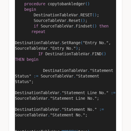
procedure
copytobankledger
()
begin
DestinationTableVar
.
RESET
()
;
SourceTableVar
.
Reset
()
;
if
SourceTableVar
.
Findset
()
then
repeat
DestinationTableVar
.
SetRange
(
"Entry No."
,
SourceTableVar
.
"Entry No."
)
;
IF
DestinationTableVar
.
FIND
()
THEN
begin
DestinationTableVar
.
"Statement
Status"
:=
SourceTableVar
.
"Statement
Status"
;
DestinationTableVar
.
"Statement Line No."
:=
SourceTableVar
.
"Statement Line No."
;
DestinationTableVar
.
"Statement No."
:=
SourceTableVar
.
"Statement No."
;