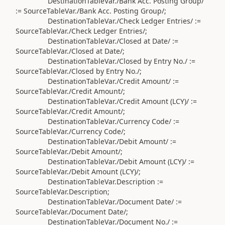
DestinationTableVar
.
/Bank Acc. Posting Group/
:=
SourceTableVar
.
/Bank Acc. Posting Group/
;
DestinationTableVar
.
/Check Ledger Entries/
:=
SourceTableVar
.
/Check Ledger Entries/
;
DestinationTableVar
.
/Closed at Date/
:=
SourceTableVar
.
/Closed at Date/
;
DestinationTableVar
.
/Closed by Entry No./
:=
SourceTableVar
.
/Closed by Entry No./
;
DestinationTableVar
.
/Credit Amount/
:=
SourceTableVar
.
/Credit Amount/
;
DestinationTableVar
.
/Credit Amount (LCY)/
:=
SourceTableVar
.
/Credit Amount/
;
DestinationTableVar
.
/Currency Code/
:=
SourceTableVar
.
/Currency Code/
;
DestinationTableVar
.
/Debit Amount/
:=
SourceTableVar
.
/Debit Amount/
;
DestinationTableVar
.
/Debit Amount (LCY)/
:=
SourceTableVar
.
/Debit Amount (LCY)/
;
DestinationTableVar
.
Description
:=
SourceTableVar
.
Description;
DestinationTableVar
.
/Document Date/
:=
SourceTableVar
.
/Document Date/
;
DestinationTableVar
.
/Document No./
:=