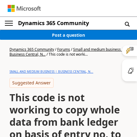
Dynamics 365 Community
Post a question
Dynamics 365 Community
/
Forums
/
Small and medium business |
Business Central, N...
/
This code is not worki...
SMALL AND MEDIUM BUSINESS | BUSINESS CENTRAL, N...
Suggested Answer
This code is not
working to copy whole
data from bank ledger
on basis of entry no. to