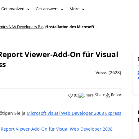
Get involved
Get answers
More
mics NAV Developers Blog
/
Installation des Microsoft ...
 Report Viewer-Add-On für Visual
ss
Views (2628)
Share
Report
(
0
)
ötigen Sie ja
Microsoft Visual Web Developer 2008 Express
 Report Viewer-Add-On für Visual Web Developer 2008