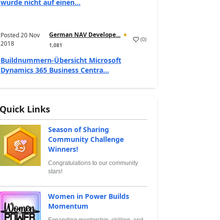
wurde nicht auf einen...
German NAV Develope...
Posted
20 Nov
(
0
)
2018
1,081
Buildnummern-Übersicht Microsoft
Dynamics 365 Business Centra...
Quick Links
Season of Sharing
Community Challenge
Winners!
Congratulations to our community
stars!
Women in Power Builds
Momentum
Expanding mentorship, skilling, and