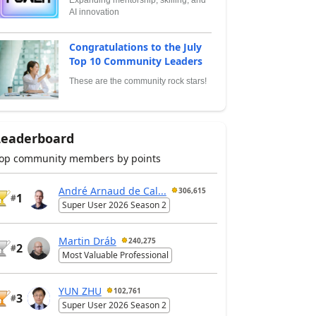
AI innovation
Congratulations to the July
Top 10 Community Leaders
These are the community rock stars!
Leaderboard
op community members by points
André Arnaud de Cal...
306,615
1
#
Super User 2026 Season 2
Martin Dráb
240,275
2
#
Most Valuable Professional
YUN ZHU
102,761
3
#
Super User 2026 Season 2