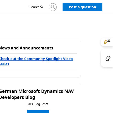
Sign
Search
Post a question
in
to
your
account
News and Announcements
Check out the Community Spotlight Video
Series
German Microsoft Dynamics NAV
Developers Blog
203 Blog Posts