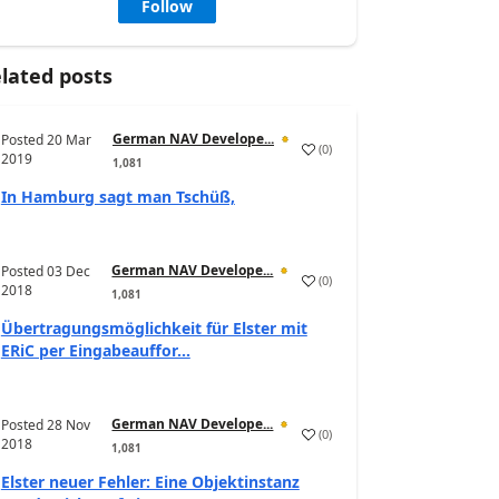
Follow
lated posts
German NAV Develope...
Posted
20 Mar
(
0
)
2019
1,081
In Hamburg sagt man Tschüß,
German NAV Develope...
Posted
03 Dec
(
0
)
2018
1,081
Übertragungsmöglichkeit für Elster mit
ERiC per Eingabeauffor...
German NAV Develope...
Posted
28 Nov
(
0
)
2018
1,081
Elster neuer Fehler: Eine Objektinstanz