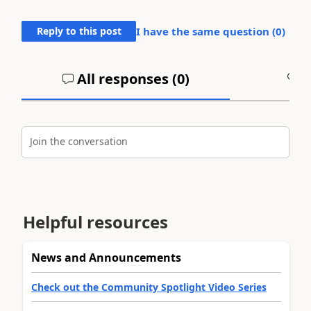
Reply to this post
I have the same question (
0
)
All responses (
0
)
A
Join the conversation
Helpful resources
News and Announcements
Check out the Community Spotlight Video Series