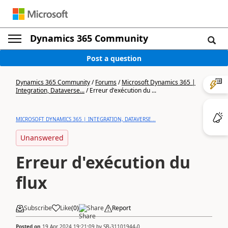
Dynamics 365 Community
Post a question
Dynamics 365 Community
/
Forums
/
Microsoft Dynamics 365 |
Integration, Dataverse...
/
Erreur d'exécution du ...
MICROSOFT DYNAMICS 365 | INTEGRATION, DATAVERSE...
Unanswered
Erreur d'exécution du
flux
Subscribe
Like
(
0
)
Share
Report
Posted on
19 Apr 2024 19:21:09
by
SB-31101944-0