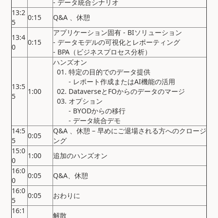
- データ統合シナリオ
13:2
0:15
Q&A
、休憩
5
アプリケーション固有
- BIソリューション
13:4
0:15
- データモデルの可視化とレポーティング
0
- BPA（ビジネスプロセス分析）
ハンズオン
01. 特定の目的でのデータ提供
- レポート作成またはAI機能の活用
13:5
1:00
02. DataverseとFOからのデータのマージ
5
03. オプション
- BYODからの移行
- データ統合デモ
14:5
Q&A
、休憩 – 早めにご退場される方へのクロージ
0:05
5
ング
15:0
1:00
追加のハンズオン
0
16:0
0:05
Q&A、休憩
0
16:0
0:05
おわりに
5
16:1
解散