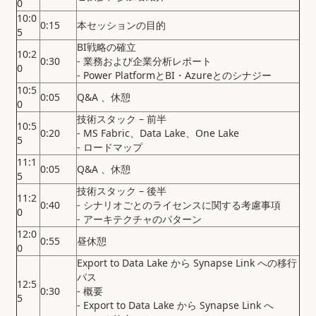
0
10:0
0:15
本セッションの目的
5
BI戦略の確立
10:2
0:30
- 業務および企業分析レポート
0
- Power PlatformとBI・Azureとのシナジー
10:5
0:05
Q&A
、休憩
0
技術スタック – 前半
10:5
0:20
- MS Fabric、Data Lake、One Lake
5
- ロードマップ
11:1
0:05
Q&A
、休憩
5
技術スタック – 後半
11:2
0:40
- シナリオごとのライセンスに関する考慮事項
0
- アーキテクチャのパターン
12:0
0:55
昼休憩
0
Export to Data Lake から Synapse Link への移行
パス
12:5
0:30
- 概要
5
- Export to Data Lake から Synapse Link へ