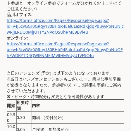
ト参加と、オンライン参加でフォームが分かれておりますので
ご注意ください)
品川オフィス
:
https://forms.office.com/Pages/ResponsePage.aspx?
id=v4j5cvGGr0GRqy180BHbR4EaluLaxRdKjgqPbuyyPbNUNlc
wRjJLRDQ0MjJUTTY2NVdOSUhRME9BVi4u
オンライン
:
https://forms.office.com/Pages/ResponsePage.aspx?
id=v4j5cvGGr0GRqy180BHbR4EaluLaxRdKjgqPbuyyPbNUOF
hFWDBYTDRQWlFNMElMVllHMVUyU1VFSC4u
当日のアジェンダ
(予定) は以下のようになっております。
※当日はハンズオンセッションもございます。簡単な事前準備
が必要となりますため、参加者の方々には詳細を事前にご案内
させていただきます。
※トピック・時間配分は変更となる可能性があります
所要時
開始
内容
間
09:3
0:30
開場 （受付開始）
0
10:0
0:05
ご挨拶、参加者紹介