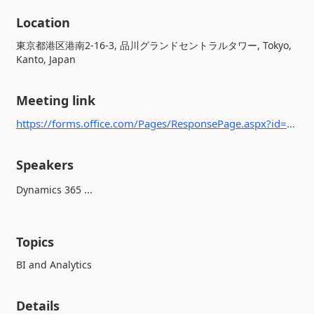
Location
東京都港区港南2-16-3, 品川グランドセントラルタワー, Tokyo,
Kanto, Japan
Meeting link
https://forms.office.com/Pages/ResponsePage.aspx?id=v4j5cvGGr0GRqy180BHbR4EaluLaxRdKjgqPbuyyPbNUOFhFWDBYTDRQWlFNMElMVllHMVUyU1VFSC4u
Speakers
Dynamics 365 ...
Topics
BI and Analytics
Details