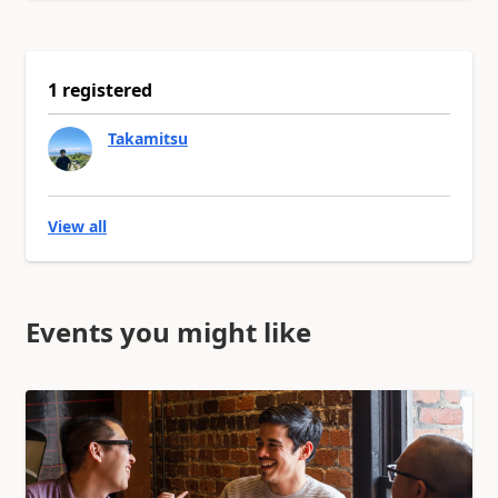
1 registered
Takamitsu
View all
Events you might like