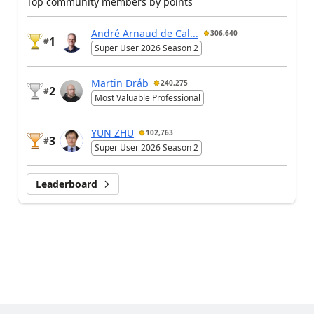
Top community members by points
André Arnaud de Cal...
306,640
1
#
Super User 2026 Season 2
Martin Dráb
240,275
2
#
Most Valuable Professional
YUN ZHU
102,763
3
#
Super User 2026 Season 2
Leaderboard