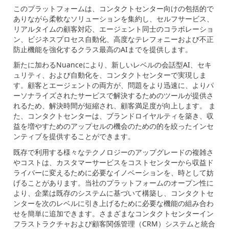
このプラットフォームは、コンタクトセンター向けの包括的で
ありながら柔軟なソリューションを集約し、セルフサービス、
リアルタイムの顧客対応、エージェント同士のコラボレーショ
ン、ビジネスプロセス自動化、高度なテレフォニーおよび不正
防止機能を強化するクラス最高の
AI
までを提供します。
新たに加わる
Nuance
により、新しいレベルの会話型
AI
、セキ
ュリティ、および自動化を、コンタクトセンターで実現しま
す。顧客とエージェントの両方が、問題をより迅速に、よりパ
ーソナライズされたサービスで解決するためのツールが提供さ
れるため、解決時間が短縮され、顧客満足度が向上します。 ま
た、コンタクトセンターは、ブランドロイヤルティを築き、収
益を増やすためのアップセルの機会のための的を絞ったインセ
ンティブを提供することができます。
既存で利用する様々なテクノロジーのアップグレードの複雑さ
やコストは、カスタマーサービスをコストセンターから収益ド
ライバーに変えるために必要なイノベーションを、時として妨
げることがあります。当社のプラットフォームのオープン性に
より、企業は既存のシステムに基づいて構築し、コンタクトセ
ンターを次のレベルに引き上げるために必要な機能の組み合わ
せを簡単に追加できます。さまざまなコンタクトセンターイン
フラストラクチャおよび顧客関係管理（
CRM
）システムと統合