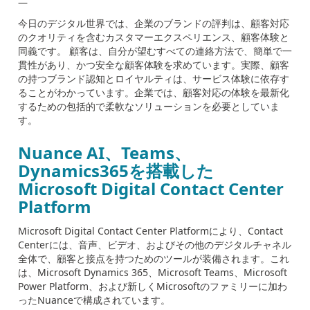
―
今日のデジタル世界では、企業のブランドの評判は、顧客対応
のクオリティを含むカスタマーエクスペリエンス、顧客体験と
同義です。 顧客は、自分が望むすべての連絡方法で、簡単で一
貫性があり、かつ安全な顧客体験を求めています。実際、顧客
の持つブランド認知とロイヤルティは、サービス体験に依存す
ることがわかっています。企業では、顧客対応の体験を最新化
するための包括的で柔軟なソリューションを必要としていま
す。
Nuance AI
、
Teams
、
Dynamics365
を搭載した
Microsoft Digital Contact Center
Platform
Microsoft Digital Contact Center Platform
により、
Contact
Center
には、音声、ビデオ、およびその他のデジタルチャネル
全体で、顧客と接点を持つためのツールが装備されます。これ
は、
Microsoft Dynamics 365
、
Microsoft Teams
、
Microsoft
Power Platform
、および新しく
Microsoft
のファミリーに加わ
った
Nuance
で構成されています。