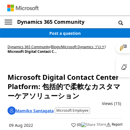
Dynamics 365 Community
Post a question
Dynamics 365 Community
/
Blogs
/
Microsoft Dynamics ブログ
/
Microsoft Digital Contact C...
Microsoft Digital Contact Center
Platform: 包括的で柔軟なカスタマ
ーケアソリューション
Views (15)
Mamiko Santagata
Microsoft Employee
Share
Report
(
0
)
09 Aug 2022