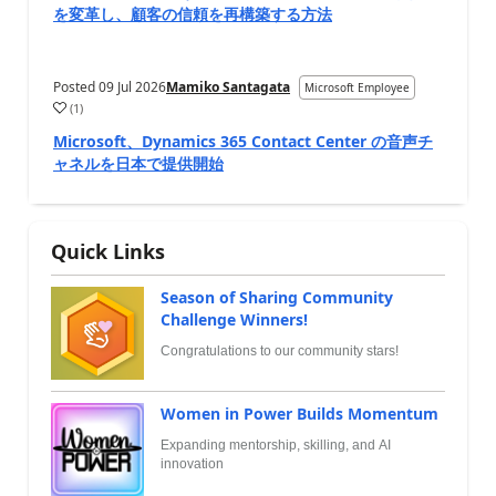
を変革し、顧客の信頼を再構築する方法
Posted
09 Jul 2026
Mamiko Santagata
Microsoft Employee
(
1
)
Microsoft、Dynamics 365 Contact Center の音声チ
ャネルを日本で提供開始
Quick Links
Season of Sharing Community
Challenge Winners!
Congratulations to our community stars!
Women in Power Builds Momentum
Expanding mentorship, skilling, and AI
innovation