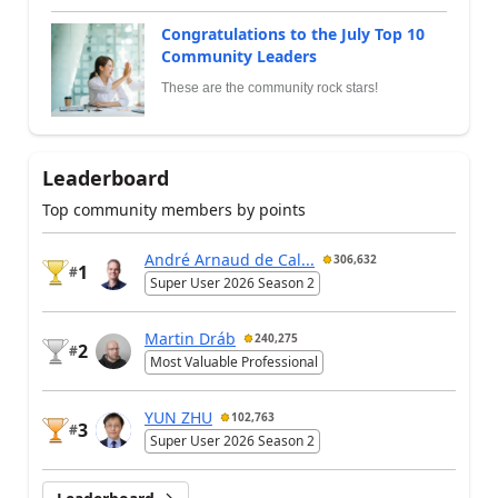
Congratulations to the July Top 10
Community Leaders
These are the community rock stars!
Leaderboard
Top community members by points
André Arnaud de Cal...
306,632
1
#
Super User 2026 Season 2
Martin Dráb
240,275
2
#
Most Valuable Professional
YUN ZHU
102,763
3
#
Super User 2026 Season 2