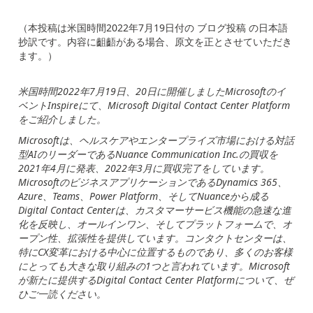
（本投稿は米国時間
2022
年
7
月
19
日付の
ブログ投稿
の日本語
抄訳です。内容に齟齬がある場合、原文を正とさせていただき
ます。）
米国時間2022年7月19日、20日に開催しましたMicrosoftのイ
ベントInspireにて、Microsoft Digital Contact Center Platform
をご紹介しました。
Microsoftは、ヘルスケアやエンタープライズ市場における対話
型AIのリーダーであるNuance Communication Inc.の買収を
2021年4月に発表、2022年3月に買収完了をしています。
MicrosoftのビジネスアプリケーションであるDynamics 365、
Azure、Teams、Power Platform、そしてNuanceから成る
Digital Contact Centerは、カスタマーサービス機能の急速な進
化を反映し、オールインワン、そしてプラットフォームで、オ
ープン性、拡張性を提供しています。コンタクトセンターは、
特にCX変革における中心に位置するものであり、多くのお客様
にとっても大きな取り組みの1つと言われています。Microsoft
が新たに提供するDigital Contact Center Platformについて、ぜ
ひご一読ください。