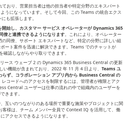
れており、営業担当者は他の担当者や特定分野のエキスパート
るようになっています。そして今回、この
Teams
の統合エクス
ンにも拡張します。
を開始し、カスタマー サービス オペレーターが
Dynamics 365
同僚と連携できるようになります
。これにより、オペレーター
門の同僚、サポート エキスパートなど、特定の分野に詳しい組
サポート案件を迅速に解決できます。
Teams
でのチャットが
を確認しながらやり取りできます。
リース ウェーブ
2
の
Dynamics 365 Business Central
の更新
しい機能が含まれており、
2022
年
11
月
4
日より、
Teams
ユ
わらず、コラボレーション アプリ内から
Business Central
の
ス レコードへのアクセスを制限するには、管理者が権限とアク
ess Central
ユーザーは仕事の流れの中で組織内のユーザーを
ができます。
で、互いのつながりのある場所で重要な施策やプロジェクトに関
お客様は、チーム メンバー全員で
Context IQ
を活用して、働
トにアクセスできるようになります。