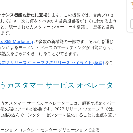
ーケンス機能も新たに登場
します。この機能では、営業プロセ
成しておき、次に何をすべきかを営業担当者がすぐにわかるよう
と、統一されたカスタマー ジャーニーを構築し、顧客と営業
きます。
s 365 Marketing
の多数の新機能の一部です。それらを通じ
ョンによるモーメント ベースのマーケティングが可能になり、
成熟度をさらに引き上げることができます。
 2022
リリース
ウェーブ 2
のリリース
ハイライト (
英語)
をご
うカスタマー サービス オペレータ
うカスタマー サービス オペレーターには、顧客が求めるパー
の最先端のツールが必要です。
2022
リリース ウェーブ
2
では、
に組み込んでコンタクト センターを強化することに重点を置い
ーション コンタクト センター ソリューションである