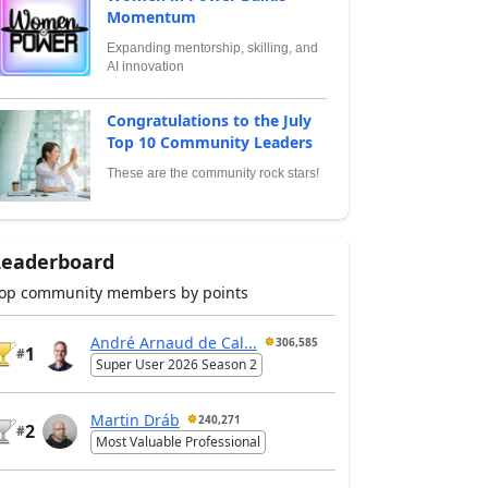
Momentum
Expanding mentorship, skilling, and
AI innovation
Congratulations to the July
Top 10 Community Leaders
These are the community rock stars!
Leaderboard
op community members by points
André Arnaud de Cal...
306,585
1
#
Super User 2026 Season 2
Martin Dráb
240,271
2
#
Most Valuable Professional