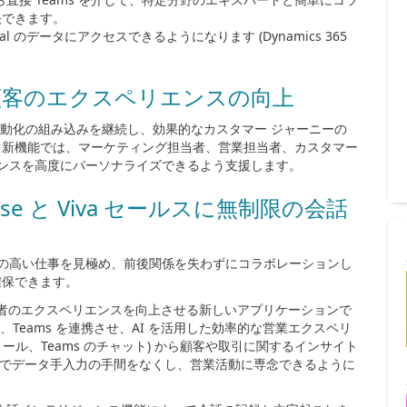
決できます。
al
のデータにアクセスできるようになります
(Dynamics 365
と顧客のエクスペリエンスの向上
動化の組み込みを継続し、効果的なカスタマー ジャーニーの
る新機能では、マーケティング担当者、営業担当者、カスタマー
エンスを高度にパーソナライズできるよう支援します。
ise と
Viva
セールスに無制限の会話
入
の高い仕事を見極め、前後関係を失わずにコラボレーションし
確保できます。
者のエクスペリエンスを向上させる新しいアプリケーションで
、
Teams
を連携させ、
AI
を活用した効率的な営業エクスペリ
メール、
Teams
のチャット
)
から顧客や取引に関するインサイト
でデータ手入力の手間をなくし、営業活動に専念できるように