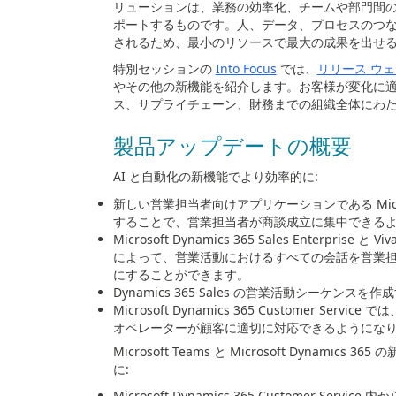
リューションは、業務の効率化、チームや部門間の
ポートするものです。人、データ、プロセスのつ
されるため、最小のリソースで最大の成果を出せ
特別セッションの
Into Focus
では、
リリース
ウェ
やその他の新機能を紹介します。お客様が変化に適
ス、サプライチェーン、財務までの組織全体にわ
製品アップデートの概要
AI と自動化の新機能でより効率的に
:
新しい営業担当者向けアプリケーションである
Mic
することで、営業担当者が商談成立に集中できる
Microsoft Dynamics 365 Sales Enterprise と
Viv
によって、営業活動におけるすべての会話を営業
にすることができます。
Dynamics 365 Sales の営業活動シーケ
Microsoft Dynamics 365 Customer Service では
オペレーターが顧客に適切に対応できるようにな
Microsoft Teams と
Microsoft Dynamics 365
の
に
:
Microsoft Dynamics 365 Customer Service 