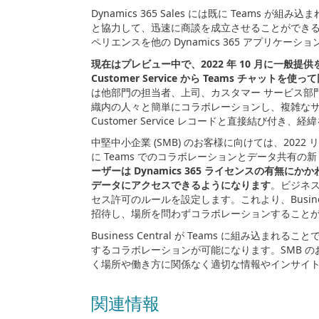
Dynamics 365 Sales には既に
Teams
が組み込ま
と協力して、迅速に商談を成立させることができ
ペリエンスを他の
Dynamics 365
アプリケーショ
現在はプレビュー中で、
2022
年
10
月に一般提供
Customer Service
から
Teams
チャットを使って
は他部門の担当者、上司、カスタマー サービス部
織内の人々と簡単にコラボレーションし、複雑な
Customer Service
レコードと直接結び付き、経緯
中堅中小企業
(SMB)
のお客様に向けては、
2022
リ
に
Teams
でのコラボレーションとデータ共有の新
ーザーは
Dynamics 365
ライセンスの有無にかか
データにアクセスできるようになります
。ビジネ
セス許可のルールを設定します。これより、
Busin
招待し、場所を問わずコラボレーションすること
Business Central が
Teams
に組み込まれること
するコラボレーションが可能になります。
SMB
の
く場所や働き方に関係なく適切な情報やインサイ
関連情報