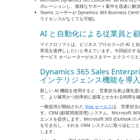
ボレーションし、複雑なサポート案件を迅速に解
Teams ユーザーが
Dynamics 365 Business Centr
ライセンスがなくても可能
)
。
AI と自動化による従業員
マイクロソフトは、ビジネス プロセスへの
AI
と自
実現を後押ししたいと考えています。今回紹介す
サービス オペレーターがカスタマー エクスペリ
Dynamics 365 Sales Enterpr
インテリジェンス機能を導
新しい
AI
機能を使用すると、営業担当者は優先度
て、より確実かつ効率的に顧客とかかわる時間を
一般提供が開始された
Viva
セールス
は、営業担当
す。
CRM (
顧客関係管理
)
システム、
Microsoft 365
エンスを提供します。
Microsoft 365 (Outlook
の
を引き出し、それを
CRM
システムに取り込むこと
します。