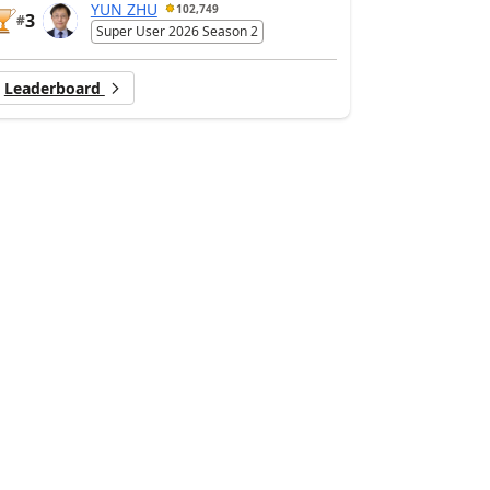
YUN ZHU
102,749
3
#
Super User 2026 Season 2
Leaderboard