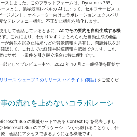
ースしました。このプラットフォームは、
Dynamics 365
、
ベースとし、業界最高レベルの
AI
によって、セルフサービス エ
ゲージメント、オペレーター向けコラボレーション エクスペリ
高度なテレフォニー機能、不正防止機能を強化します。
使用して会話しているときに、
AI
でその要約を自動生成する機
ます
。これにより、わかりやすくまとめられた自動生成の会話
ターが解決を試みた結果などの背景情報を共有し、問題解決を加
を確認して、これまでの経緯や関連情報を把握できます。これ
当者にサポート案件を引き継ぐ場合に特に便利です。
一部としてプレビュー中で、
2022
年
10
月に一般提供を開始す
リリース
ウェーブ 2
のリリース
ハイライト (
英語)
をご覧くだ
仕事の流れを止めないコラボレーシ
icrosoft 365
の機能セットである
Context IQ
を発表しまし
や
Microsoft 365
のアプリケーションから離れることなく、仕
同僚、会話にアクセスできるようになる機能です。