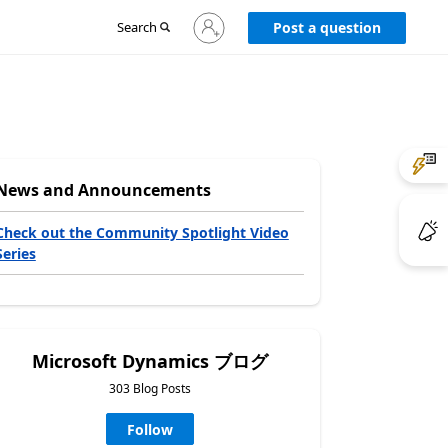
Sign
Search
Post a question
in
to
your
account
News and Announcements
Check out the Community Spotlight Video
Series
Microsoft Dynamics ブログ
303 Blog Posts
Follow