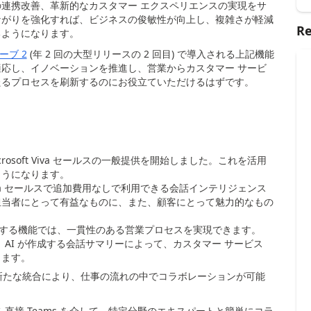
連携改善、革新的なカスタマー エクスペリエンスの実現をサ
ながりを強化すれば、ビジネスの俊敏性が向上し、複雑さが軽減
Re
るようになります。
ーブ 2
(年
2
回の大型リリースの
2
回目
)
で導入される上記機能
応し、イノベーションを推進し、営業からカスタマー サービ
たるプロセスを刷新するのにお役立ていただけるはずです。
rosoft Viva
セールスの一般提供を開始しました。これを活用
ようになります。
a
セールスで追加費用なしで利用できる会話インテリジェンス
担当者にとって有益なものに、また、顧客にとって魅力的なもの
ンスを作成する機能では、一貫性のある営業プロセスを実現できます。
、
AI
が作成する会話サマリーによって、カスタマー サービス
ります。
新たな統合により、仕事の流れの中でコラボレーションが可能
内から直接
Teams
を介して、特定分野のエキスパートと簡単にコラ