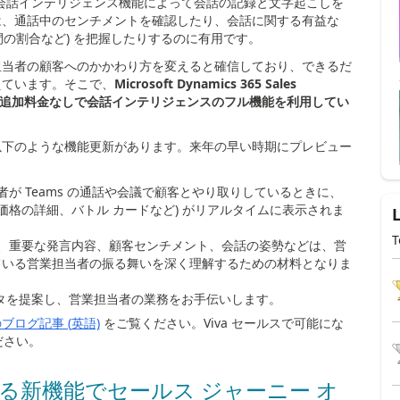
会話インテリジェンス機能によって会話の記録と文字起こしを
は、通話中のセンチメントを確認したり、会話に関する有益な
間の割合など
)
を把握したりするのに有用です。
担当者の顧客へのかかわり方を変えると確信しており、できるだ
えています。そこで、
Microsoft Dynamics 365 Sales
追加料金なしで会話インテリジェンスのフル機能を利用してい
以下のような機能更新があります。来年の早い時期にプレビュー
当者が
Teams
の通話や会議で顧客とやり取りしているときに、
価格の詳細、バトル カードなど
)
がリアルタイムに表示されま
T
ト、重要な発言内容、顧客センチメント、会話の姿勢などは、営
ている営業担当者の振る舞いを深く理解するための材料となりま
データを提案し、営業担当者の業務をお手伝いします。
ブログ記事 (
英語)
をご覧ください。
Viva
セールスで可能にな
ださい。
る新機能でセールス ジャーニー オ