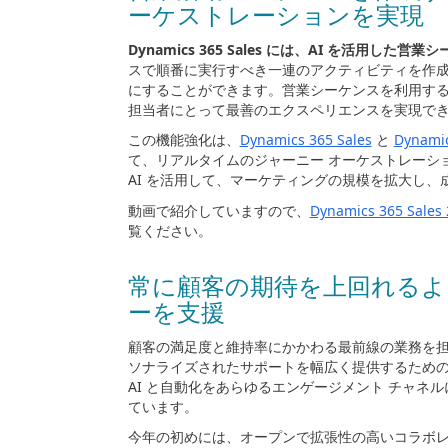
ーケストレーションを実現
Dynamics 365 Sales
には、
AI
を活用した営業シ
スで順番に実行すべき一連のアクティビティを作
にすることができます。営業シーケンスを利用する
担当者にとって最善のエクスペリエンスを実現で
この機能強化は、
Dynamics 365 Sales
と
Dynamic
て、リアルタイムのジャーニー オーケストレーシ
AI
を活用して、マーケティングの規模を拡大し、
動画で紹介していますので、
Dynamics 365 Sales
覧ください。
常に顧客の期待を上回れるよ
ーを支援
顧客の満足度と維持率にかかわる最前線の業務を担
ソナライズされたサポートを幅広く提供するため
AI
と自動化をあらゆるエンゲージメント チャネル
ています。
今年の初めには、オープンで拡張性の高いコラボレ