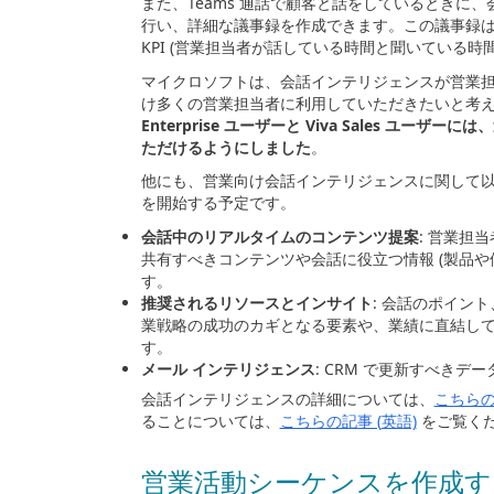
また、
Teams
通話で顧客と話をしているときに、
行い、詳細な議事録を作成できます。この議事録
KPI (
営業担当者が話している時間と聞いている時
マイクロソフトは、会話インテリジェンスが営業
け多くの営業担当者に利用していただきたいと考
Enterprise
ユーザーと
Viva Sales
ユーザーには、
ただけるようにしました
。
他にも、営業向け会話インテリジェンスに関して
を開始する予定です。
会話中のリアルタイムのコンテンツ提案
: 営業担
共有すべきコンテンツや会話に役立つ情報
(
製品や
す。
推奨されるリソースとインサイト
: 会話のポイン
業戦略の成功のカギとなる要素や、業績に直結し
す。
メール インテリジェンス
: CRM で更新すべき
会話インテリジェンスの詳細については、
こちらの
ることについては、
こちらの記事 (
英語)
をご覧く
営業活動シーケンスを作成す