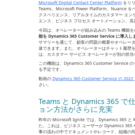
Microsoft Digital Contact Center Platform
をリリ
Teams
、
Microsoft Power Platform
、
Nuance
を
クスペリエンス、リアルタイムのカスタマー エン
エンス、ビジネス プロセス オートメーション、
今回は、オペレーターが組み込みの
Teams
機能を
能を
Dynamics 365 Customer Service
に導入し
サマリーを通じて、顧客の問題の概要やオペレー
速できます。また、オペレーターはチャット履歴
は、カスタマー サービス オペレーターが別の担
この機能は、
Dynamics 365 Customer Service
の
る予定です。
動画の
Dynamics 365 Customer Service
の 2022
さい。
Teams と
Dynamics 365
で
ョン方法がさらに充実
昨年の
Microsoft Ignite
では、
Dynamics 365
と
M
た。これは、ビジネス ユーザーが
Dynamics 365
事の流れの中でドキュメントやレコード、組織の