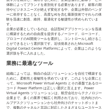
体験によってブランドを差別化する必要があります。顧客の期
待やビジネスニーズが絶えず変化する中、企業は外部のベンダ
ーに依存することなく、高度なAIを含む最新技術でそれらの体
験を迅速に創造、維持、最適化する敏捷性が求められていま
す。
企業が必要としているのは、会話型AIアプリケーションを迅速
に構築するための自由度を提供するノーコード、ローコード、
プロコードのAI開発ツールを選択し、コントロールし続けるこ
とができるという選択肢です。近頃発表されたMicrosoft
Digital Contact Center Platformによって、企業はこのような
選択肢を手に入れました。
業務に最適なツール
組織によっては、独自の会話ソリューションを自社で構築する
ために、柔軟性と俊敏性を求めています。このような企業にと
って、Microsoft Power Virtual Agents とその基盤であるロー
コード Power Platform は正しい選択と言えます。Power
Virtual Agents ソリューションは、航空会社からテクノロジー
企業まで、多くの業界で幅広く利用されており、社内向けのヘ
ルプデスクソリューションから社外向けのチャットボットま
で、複数のチャネルと言語に対応したさまざまなユースケース