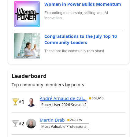
Women in Power Builds Momentum
Expanding mentorship, skilling, and AI
innovation
Congratulations to the July Top 10
Community Leaders
These are the community rock stars!
Leaderboard
Top community members by points
André Arnaud de Cal...
306,613
1
#
Super User 2026 Season 2
Martin Dráb
240,275
2
#
Most Valuable Professional