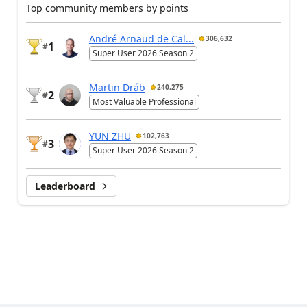
Top community members by points
André Arnaud de Cal...
306,632
1
#
Super User 2026 Season 2
Martin Dráb
240,275
2
#
Most Valuable Professional
YUN ZHU
102,763
3
#
Super User 2026 Season 2
Leaderboard