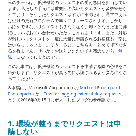
私のチームは、拡張機能のリクエストの受付窓口を担当してい
ます。私たちの手元には重要性の高いリクエストが多数寄せら
れており、そうしたリクエストはすぐに承認され、通常であれ
ば翌月の更新プログラムで早々にリリースされます。しかし、
お応えできないリクエストも少なくなく、却下となった後に詳
細についてお問い合わせいただくこともあります。また、対応
が難しいリクエストを一度に大量に申請されるお客様も一部に
はいらっしゃいます。そうすると、こちらもまとめて却下せざ
るを得ません。せっかくお送りいただいても残念ながら「
無
駄
」になってしまうのです。
この記事では、拡張機能のリクエストを申請する際の心得をご
紹介します。リクエストが真っ先に承認されるよう参考になさ
ってください。
※本稿は、Microsoft Corporation の
Michael Fruergaard
Pontoppidan
が「
Tips for logging extensibility requests
」
として2018年9月15日にポストしたブログの参考訳です。
1.
環境が整うまでリクエストは申
請しない