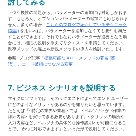
討してみる
下位互換性の問題から、パラメーターの追加には対応しかねま
す。もちろん、オプション パラメーターの追加にも応じられま
せん。多くの場合、
こちらのブログで紹介しているテクニック
(英語)
を用いれば、パラメーターを追加しなくても要件を満た
すことができます。それでもなおパラメーターが必要となる場
合には、相応の説明を添えてリクエストを申請してください。
既存メソッドの廃止や新規メソッドの導入を検討いたします。
参照: ブログ記事「
拡張可能な X++ – メソッドの署名 (英
語)
」、
コード破損につながる変更
7.
ビジネス シナリオを説明する
マイクロソフトでは、そのリクエストによってエンド ユーザー
にどのようなメリットがあるのかを知りたいと思っています。
たとえば「<特定の業界や業種> では、<ペルソナ> が <作業の
詳細内容> を実行できる必要があります。<クリックの場所や
入力内容など、ペルソナの具体的な操作説明> が可能になるこ
とで、それに対応できます」といった形で説明してください。