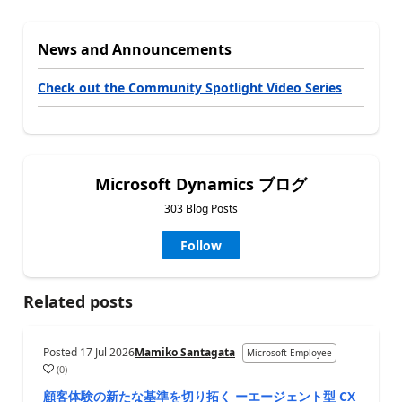
News and Announcements
Check out the Community Spotlight Video Series
Microsoft Dynamics ブログ
303 Blog Posts
Follow
Related posts
Posted
17 Jul 2026
Mamiko Santagata
Microsoft Employee
(
0
)
顧客体験の新たな基準を切り拓く ーエージェント型 CX