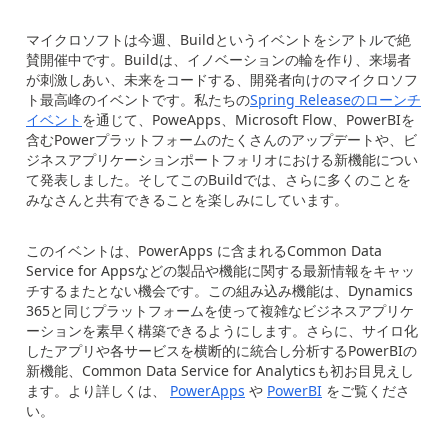
マイクロソフトは今週、Buildというイベントをシアトルで絶
賛開催中です。Buildは、イノベーションの輪を作り、来場者
が刺激しあい、未来をコードする、開発者向けのマイクロソフ
ト最高峰のイベントです。私たちの
Spring Releaseのローンチ
イベント
を通じて、PoweApps、Microsoft Flow、PowerBIを
含むPowerプラットフォームのたくさんのアップデートや、ビ
ジネスアプリケーションポートフォリオにおける新機能につい
て発表しました。そしてこのBuildでは、さらに多くのことを
みなさんと共有できることを楽しみにしています。
このイベントは、PowerApps に含まれるCommon Data
Service for Appsなどの製品や機能に関する最新情報をキャッ
チするまたとない機会です。この組み込み機能は、Dynamics
365と同じプラットフォームを使って複雑なビジネスアプリケ
ーションを素早く構築できるようにします。さらに、サイロ化
したアプリや各サービスを横断的に統合し分析するPowerBIの
新機能、Common Data Service for Analyticsも初お目見えし
ます。より詳しくは、
PowerApps
や
PowerBI
をご覧くださ
い。