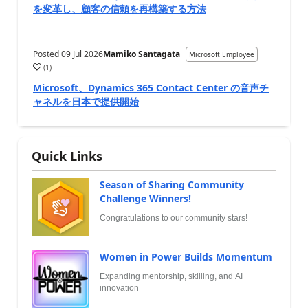
を変革し、顧客の信頼を再構築する方法
Posted
09 Jul 2026
Mamiko Santagata
Microsoft Employee
(
1
)
Microsoft、Dynamics 365 Contact Center の音声チ
ャネルを日本で提供開始
Quick Links
Season of Sharing Community
Challenge Winners!
Congratulations to our community stars!
Women in Power Builds Momentum
Expanding mentorship, skilling, and AI
innovation