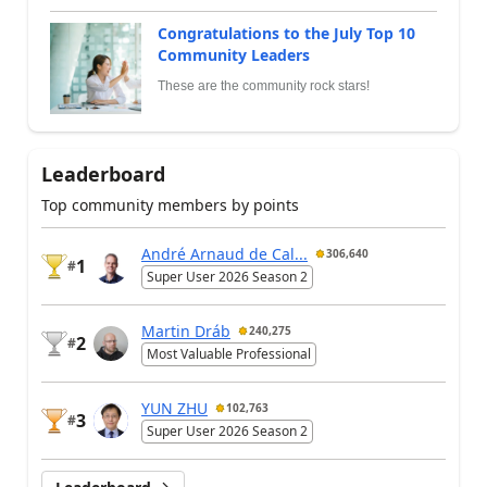
Congratulations to the July Top 10
Community Leaders
These are the community rock stars!
Leaderboard
Top community members by points
André Arnaud de Cal...
306,640
1
#
Super User 2026 Season 2
Martin Dráb
240,275
2
#
Most Valuable Professional
YUN ZHU
102,763
3
#
Super User 2026 Season 2