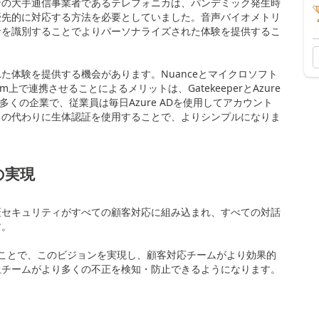
ンの大手通信事業者であるテレフォニカは、パンデミック発生時
優先的に対応する方法を必要としていました。音声バイオメトリ
者を識別することでよりパーソナライズされた体験を提供するこ
た体験を提供する機会があります。Nuanceとマイクロソフト
r Platform上で連携させることによるメリットは、GatekeeperとAzure
です。世界中の多くの企業で、従業員は毎日Azure ADを使用してアカウント
ドの代わりに生体認証を使用することで、よりシンプルになりま
の実現
証セキュリティがすべての顧客対応に組み込まれ、すべての対話
す。
ことで、このビジョンを実現し、顧客対応チームがより効果的
止チームがより多くの不正を検知・防止できるようになります。