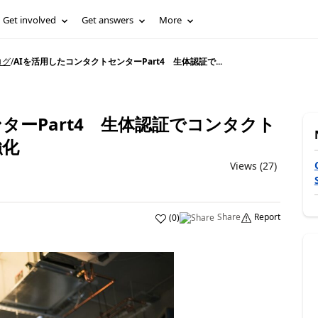
Get involved
Get answers
More
ブログ
/
AIを活用したコンタクトセンターPart4 生体認証で...
ターPart4 生体認証でコンタクト
強化
Views (27)
Share
Report
(
0
)