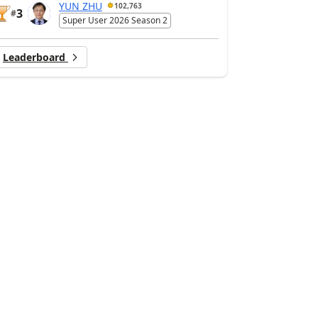
YUN ZHU
102,763
3
#
Super User 2026 Season 2
Leaderboard