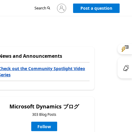
Sign
Search
Post a question
in
to
your
account
News and Announcements
Check out the Community Spotlight Video
Series
Microsoft Dynamics ブログ
303 Blog Posts
Follow