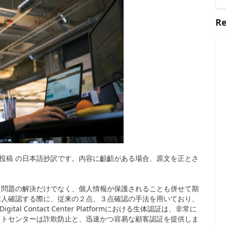
Re
 ブログ投稿 の日本語抄訳です。内容に齟齬がある場合、原文を正とさ
、問題の解決だけでなく、個人情報が保護されることも併せて期
本人確認する際に、従来の２点、３点確認の手法を用いており、
Digital Contact Center Platform
における生体認証は、非常に
クトセンターは詐欺防止と、迅速かつ容易な顧客認証を提供しま