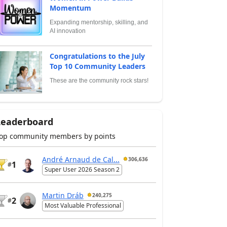
Momentum
Expanding mentorship, skilling, and
AI innovation
Congratulations to the July
Top 10 Community Leaders
These are the community rock stars!
Leaderboard
op community members by points
André Arnaud de Cal...
306,636
1
#
Super User 2026 Season 2
Martin Dráb
240,275
2
#
Most Valuable Professional