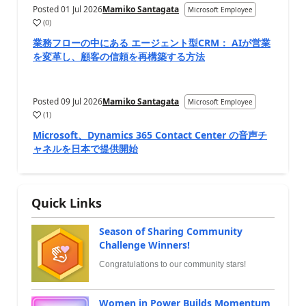
Posted
01 Jul 2026
Mamiko Santagata
Microsoft Employee
(
0
)
業務フローの中にある エージェント型CRM： AIが営業
を変革し、顧客の信頼を再構築する方法
Posted
09 Jul 2026
Mamiko Santagata
Microsoft Employee
(
1
)
Microsoft、Dynamics 365 Contact Center の音声チ
ャネルを日本で提供開始
Quick Links
Season of Sharing Community
Challenge Winners!
Congratulations to our community stars!
Women in Power Builds Momentum