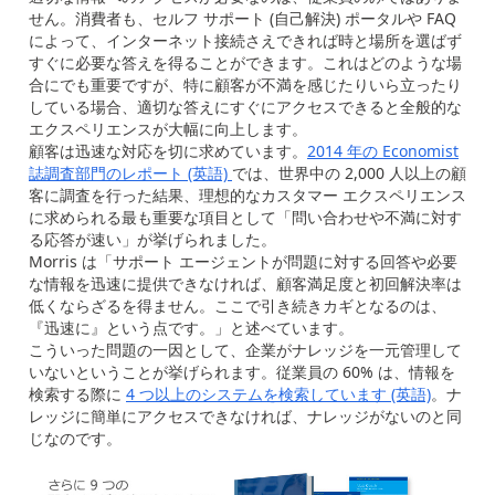
せん。消費者も、セルフ サポート (自己解決) ポータルや FAQ
によって、インターネット接続さえできれば時と場所を選ばず
すぐに必要な答えを得ることができます。これはどのような場
合にでも重要ですが、特に顧客が不満を感じたりいら立ったり
している場合、適切な答えにすぐにアクセスできると全般的な
エクスペリエンスが大幅に向上します。
顧客は迅速な対応を切に求めています。
2014 年の Economist
誌調査部門のレポート (英語)
では、世界中の 2,000 人以上の顧
客に調査を行った結果、理想的なカスタマー エクスペリエンス
に求められる最も重要な項目として「問い合わせや不満に対す
る応答が速い」が挙げられました。
Morris は「サポート エージェントが問題に対する回答や必要
な情報を迅速に提供できなければ、顧客満足度と初回解決率は
低くならざるを得ません。ここで引き続きカギとなるのは、
『迅速に』という点です。」と述べています。
こういった問題の一因として、企業がナレッジを一元管理して
いないということが挙げられます。従業員の 60% は、情報を
検索する際に
4 つ以上のシステムを検索しています (英語)
。ナ
レッジに簡単にアクセスできなければ、ナレッジがないのと同
じなのです。