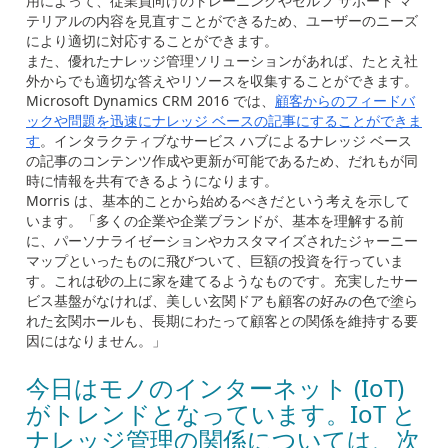
用によって、従業員向けのトレーニングやセルフ サポート マ
テリアルの内容を見直すことができるため、ユーザーのニーズ
により適切に対応することができます。
また、優れたナレッジ管理ソリューションがあれば、たとえ社
外からでも適切な答えやリソースを収集することができます。
Microsoft Dynamics CRM 2016 では、
顧客からのフィードバ
ックや問題を迅速にナレッジ ベースの記事にすることができま
す
。インタラクティブなサービス ハブによるナレッジ ベース
の記事のコンテンツ作成や更新が可能であるため、だれもが同
時に情報を共有できるようになります。
Morris は、基本的ことから始めるべきだという考えを示して
います。「多くの企業や企業ブランドが、基本を理解する前
に、パーソナライゼーションやカスタマイズされたジャーニー
マップといったものに飛びついて、巨額の投資を行っていま
す。これは砂の上に家を建てるようなものです。充実したサー
ビス基盤がなければ、美しい玄関ドアも顧客の好みの色で塗ら
れた玄関ホールも、長期にわたって顧客との関係を維持する要
因にはなりません。」
今日はモノのインターネット (IoT)
がトレンドとなっています。IoT と
ナレッジ管理の関係については、次