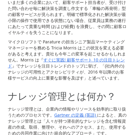
いまだ多くの企業において、顧客サポート担当者が、受け付け
た問い合わせ毎に解決策を調査し作文する「車輪の再発明」型
の顧客サービスが見られます。明確で標準化された解決策が最
小限の操作で使用できる状態にない場合、従業員は業務の遂行
にあたって貴重な時間 (および経費) を浪費し、その間に顧客ロ
イヤルティを失うことになります。
マイクロソフトで Parature の担当シニア製品マーケティング
マネージャーを務める Tricia Morris はこの状況を変える必要
があると考えます。貴社も今年この変革を起こせるかもしれま
せん。Morris は『
すぐに実践! 顧客サポート 10 の注目トレン
ド
』でナレッジを注目トレンドのトップに挙げ、「(社内外の)
ナレッジの可用性とアクセシビリティが、2016 年以降のお客
様サービスの向上に重要な影響を及ぼす」と述べています。
ナレッジ管理とは何か？
ナレッジ管理とは、企業内の情報やリソースを効率的に取り扱
うためのプロセスです。
Gartner の定義 (英語)
によると、真の
ナレッジ管理とは「人々が持つ潜在的なナレッジを含む情報資
産の作成、取得、整理や、それへのアクセス、また、使用する
ための共同作業に向けた統合的なアプローチ」です。