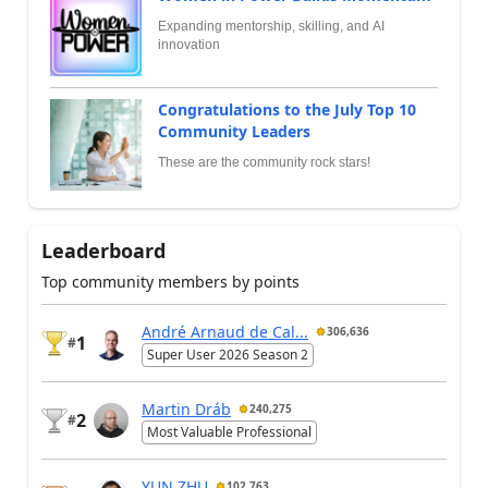
Expanding mentorship, skilling, and AI
innovation
Congratulations to the July Top 10
Community Leaders
These are the community rock stars!
Leaderboard
Top community members by points
André Arnaud de Cal...
306,636
1
#
Super User 2026 Season 2
Martin Dráb
240,275
2
#
Most Valuable Professional
YUN ZHU
102,763