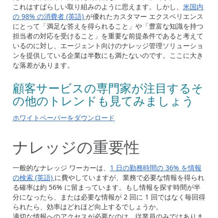
これはすばらしい取り組みのように思えます。しかし、
米国内
の 98% の消費者 (英語)
が優れたカスタマー エクスペリエンス
にとって「満足な答えを得られること」や「豊富な知識を持つ
担当者の対応を受けること」を重要な前提条件であると考えて
いるのに対し、エージェント向けのナレッジ管理ソリューショ
ンを提供している企業は半数にも満たないのです。ここに大き
な落差があります。
顧客サービスの専門家が注目するそ
の他のトレンドも見てみましょう
ホワイトペーパーをダウンロード
ナレッジの重要性
一般的なナレッジ ワーカーは、
1 日の勤務時間の 36% を情報
の検索 (英語)
に費やしていますが、業務で必要な情報を得られ
る確率は約 56% に留まっています。もし情報を探す時間が半
分になったら、または必要な情報が 2 回に 1 回ではなく毎回得
られたら、効率はどれほど向上するでしょうか。
適切な情報へのアクセスが必要なのは、従業員のみではありま